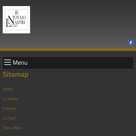
Menu
Sitemap
Home
Lo studio
Il Notaio
Lo Staff
Orari Ufficio